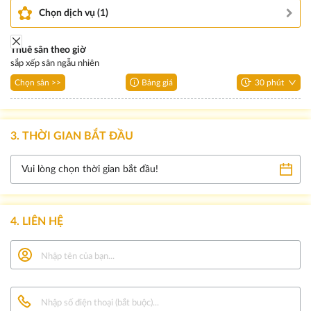
Chọn dịch vụ (1)
Thuê sân theo giờ
sắp xếp sân ngẫu nhiên
Chọn sân >>
Bảng giá
30
phút
3. THỜI GIAN BẮT ĐẦU
Vui lòng chọn thời gian bắt đầu!
4. LIÊN HỆ
Nhập tên của bạn...
Nhập số điện thoại (bắt buộc)...